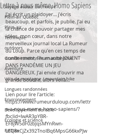
Lettre à nous même, Homo Sapiens
Voyage autour du monde
J'ai écrit un plaidoyer... j'écris 
Plein-air Québec
beaucoup, et parfois, je publie. J'ai eu 
Plein-air
la chance de pouvoir partager mes 
idées, mon cœur, dans notre 
Technique
merveilleux journal local 
La Rumeur 
outdoors
du Loup
. Parce qu'en ces temps de 
confinement, l'humanité JOUENT 
Grande randonnée en autonomie
DANS PANDÉMIE UN JEU 
Aventure
DANGEREUX. J'ai envie d'ouvrir ma 
Vélo de montagne / mountain bike
grande bouche, alors voilà...
Longues randonnées
Lien pour lire l'article: 
Environnement
https://www.rumeurduloup.com/lettr
e-a-nous-meme-homo-sapiens/?
Développement durable
fbclid=IwAR3pYBR-
Écologie et science
EF8jW5dF0zbJqsMYnRwn-
Fatbike
LEQ8xCjZx392TnoIBq6MpsG66kxPJw