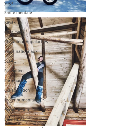
yoga
Santé mentale
Kayak
Charlevoix
Chaudière-Appalaches
Parcs nationnaux
SEPAQ
Formation
Partenaire
Collaboration
Projet humanitaire
Communauté
Évènement