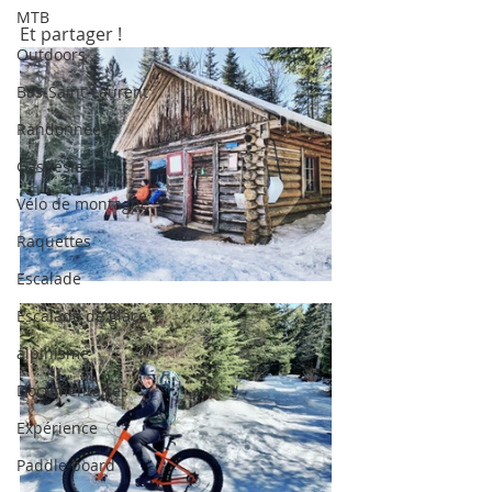
MTB
Et partager !
Outdoors
Bas-Saint-Laurent
Randonnée
Gaspésie
Vélo de montagne
Raquettes
Escalade
Escalade de glace
alpinisme
Documentaires
Expérience
Paddle board