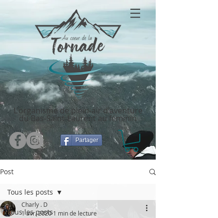
L'organisme de plein-air d'aventure
du Bas-Saint-Laurent au féminin
Partager
Post
Tous les posts
Charly . D
Tous les posts
1 avr. 2020
1 min de lecture