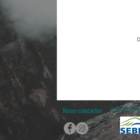
Gaspésie
Vélo de montagne
D
Paddle board
yoga
Santé
Nos partenai
Nous contacter