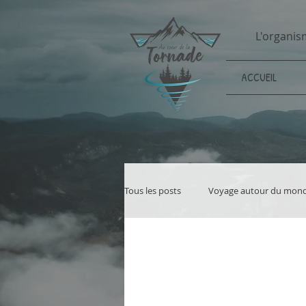
L'organis
ACCUEIL
Tous les posts
Voyage autour du mon
Grande randonnée en autonomie
Développement durable
Écologi