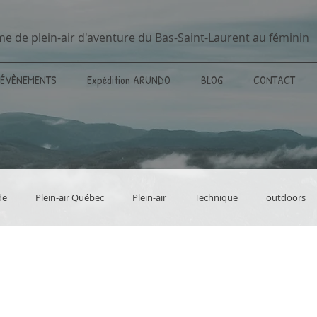
me de plein-air d'aventure du Bas-Saint-Laurent au féminin
ÉVÈNEMENTS
Expédition ARUNDO
BLOG
CONTACT
de
Plein-air Québec
Plein-air
Technique
outdoors
Aventure
Vélo de montagne / mountain bike
Longues rando
e et science
Fatbike
MTB
Outdoors
Bas-Saint-Laur