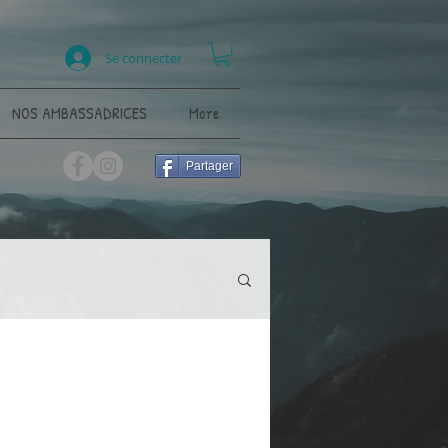
Se connecter
NOS AMBASSADRICES
More
Partager
nnées
Environnement
ent
Randonnée