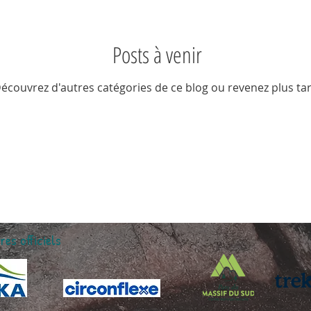
Posts à venir
Raquettes
Escalade
Escalade de glace
alpinisme
écouvrez d'autres catégories de ce blog ou revenez plus tar
 mentale
Kayak
Charlevoix
res officiels