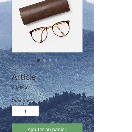
SKU : 364215375135191
Article
Prix
20,00 $
Quantité
*
Ajouter au panier