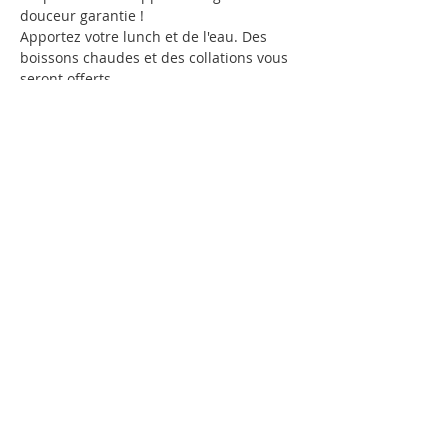
douceur garantie !
Apportez votre lunch et de l'eau. Des 
boissons chaudes et des collations vous 
seront offerts.
Vélo inclus. Casque non inclus 
(possibilité de location de casque pour 
5$ additionnel).
Partager cet événement
Nous contacter
Nos partenaires officiels