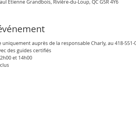
Paul Étienne Grandbois, Rivière-du-Loup, QC G5R 4Y6
'événement
 uniquement auprès de la responsable Charly, au 418-551-
vec des guides certifiés
12h00 et 14h00
clus