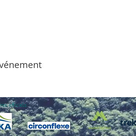
 événement
res officiels