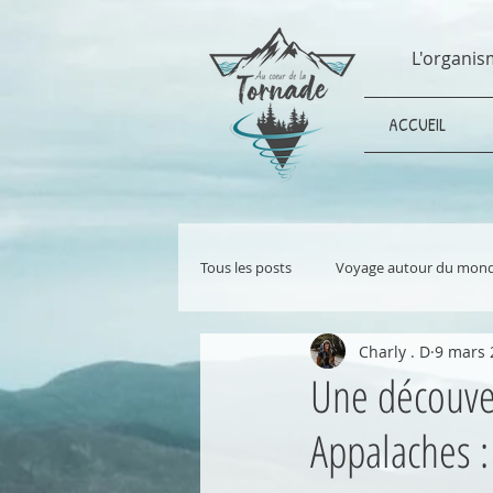
L'organis
ACCUEIL
Tous les posts
Voyage autour du mon
Charly . D
9 mars 
Grande randonnée en autonomie
Une découver
Appalaches :
Développement durable
Écologi