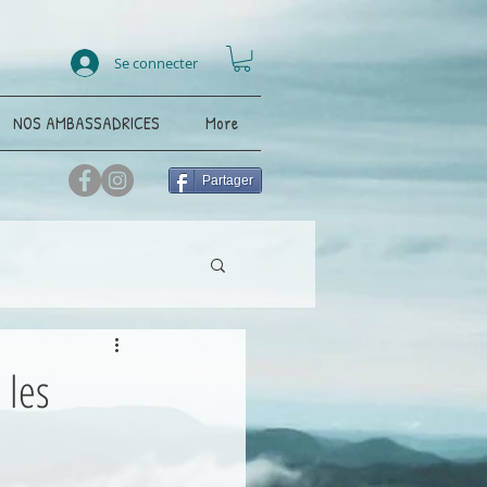
Se connecter
NOS AMBASSADRICES
More
Partager
nnées
Environnement
 les
ent
Randonnée