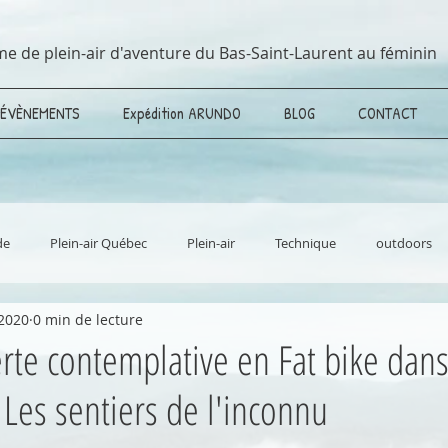
me de plein-air d'aventure du Bas-Saint-Laurent au féminin
ÉVÈNEMENTS
Expédition ARUNDO
BLOG
CONTACT
de
Plein-air Québec
Plein-air
Technique
outdoors
2020
0 min de lecture
Aventure
Vélo de montagne / mountain bike
Longues rando
te contemplative en Fat bike dans
 Les sentiers de l'inconnu
e et science
Fatbike
MTB
Outdoors
Bas-Saint-Laur