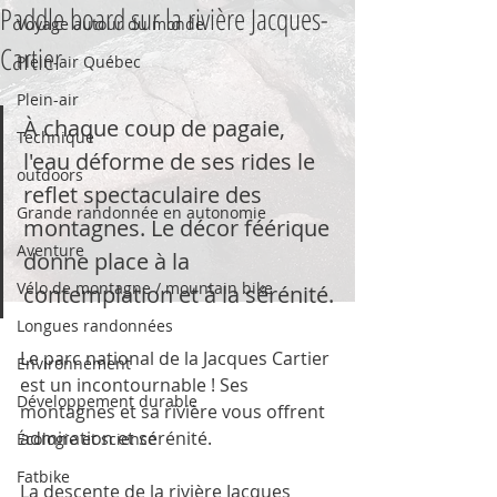
Paddle board sur la rivière Jacques-
Voyage autour du monde
Cartier
Plein-air Québec
Plein-air
À chaque coup de pagaie, 
Technique
l'eau déforme de ses rides le 
outdoors
reflet spectaculaire des 
Grande randonnée en autonomie
montagnes. Le décor féérique 
Aventure
donne place à la 
Vélo de montagne / mountain bike
contemplation et à la sérénité.
Longues randonnées
Le parc national de la Jacques Cartier 
Environnement
est un incontournable ! Ses 
Développement durable
montagnes et sa rivière vous offrent 
admiration et sérénité. 
Écologie et science
Fatbike
La descente de la rivière Jacques 