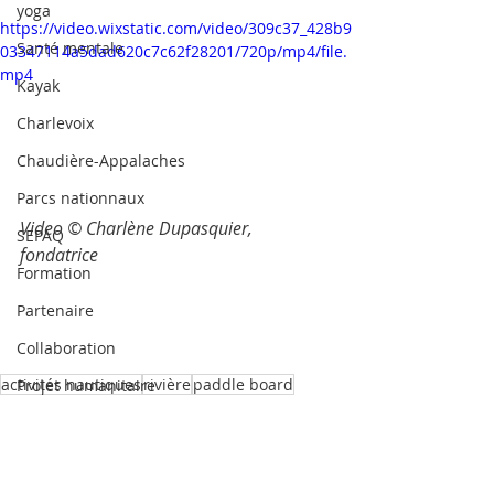
yoga
https://video.wixstatic.com/video/309c37_428b9
Santé mentale
03347114a5dad620c7c62f28201/720p/mp4/file.
mp4
Kayak
Charlevoix
Chaudière-Appalaches
Parcs nationnaux
Video © 
Charlène Dupasquier
, 
SEPAQ
fondatrice
Formation
Partenaire
Collaboration
activités nautiques
rivière
paddle board
Projet humanitaire
parc national de la jacques cartier
sur à pagaie
Communauté
plei air québec
Paddle board
Évènement