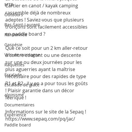
MTB
Cartier en canot / kayak camping 
rassemble déjà de nombreux 
Outdoors
adeptes ! Saviez-vous que plusieurs 
Bas-Saint-Laurent
tronçons sont facilement accessibles 
en paddle board ? 
Randonnée
Gaspésie
Que ce soit pour un 2 km aller-retour 
Vélo de montagne
à contre courant ou une descente 
sur une ou deux journées pour les 
Raquettes
plus aguerries ayant la maîtrise 
Escalade
nécessaire pour des rapides de type 
R1 et R2 , il y en a pour tous les goûts 
Escalade de glace
! Plaisir garantie dans un décor 
alpinisme
féerique ! 
Documentaires
Informations sur le site de la Sepaq ! 
Expérience
https://www.sepaq.com/pq/jac/
Paddle board