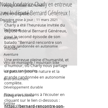
Notre fondatrice Charly en entrevue
Voyage autour du monde
avec le député Bernard Généreux !
Plein-air Québec
Dernière mise à jour :
11 mars 2021
Plein-air
Charly a été l'heureuse invitée du 
Technique
député fédéral Bernard Généreux, 
pour le second épisode de son 
outdoors
balado ''Bernard rencontre son 
Grande randonnée en autonomie
monde''. 
Aventure
Une entrevue pleine d'humanité, et 
Vélo de montagne / mountain bike
d'humour, où Charly nous partage 
Longues randonnées
sa passion pour la nature et la 
grande randonnée en autonomie 
Environnement
complète. 
Développement durable
Nous vous invitons à l'écouter en 
Écologie et science
cliquant sur le lien ci-dessous : 
Fatbike
https://bernard-rencontre-son-