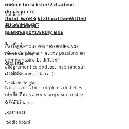
monde.fireside.fm/2-charlene-
MTB
dupasquier?
Outdoors
fbclid=IwAR3qkLZDooxfOaeWcDfa0
Bas-Saint-Laurent
eD5Pebf8i9jql--
p6MPfVhjIbYz7ER0ly_EikE
Randonnée
Gaspésie
Partagez-nous vos ressenties, vos 
rêves de plein-air, et vos passions en 
Vélo de montagne
commentaire. Et diffuser 
Raquettes
allègrement ce podcast inspirant sur 
Escalade
vos réseaux sociaux  :) 
Escalade de glace
Nous avons bientôt pleins de belles 
alpinisme
nouveautés à vous proposer, restez 
à l'affut !
Documentaires
Expérience
Paddle board