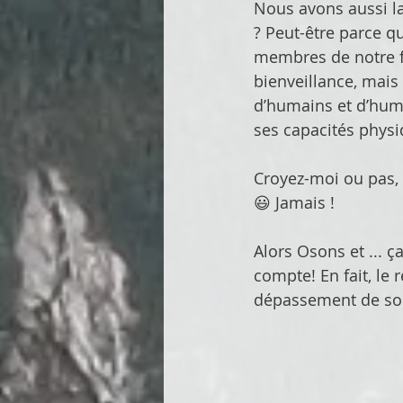
Nous avons aussi l
? Peut-être parce qu
membres de notre f
bienveillance, mai
d’humains et d’hum
ses capacités physi
Croyez-moi ou pas, m
😃 Jamais ! 
Alors Osons et ... ç
compte! En fait, le 
dépassement de soi