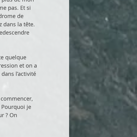
me pas. Et si 
yndrome de 
 dans la tête. 
redescendre 
te quelque 
ession et on a 
dans l’activité 
r commencer, 
. Pourquoi je 
ur ? On 