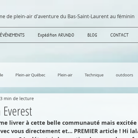
me de plein-air d'aventure du Bas-Saint-Laurent au féminin
ÉVÈNEMENTS
Expédition ARUNDO
BLOG
CONTACT
de
Plein-air Québec
Plein-air
Technique
outdoors
3 min de lecture
Aventure
Vélo de montagne / mountain bike
Longues rando
 Everest
me livrer à cette belle communauté mais excitée a
e et science
Fatbike
MTB
Outdoors
Bas-Saint-Laur
ec vous directement et… PREMIER article ! Hi lala.