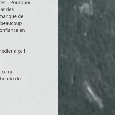
res… Pourquoi 
par des 
 manque de 
s beaucoup 
onfiance en 
édier à ça ! 
 ce qui 
 chemin du 