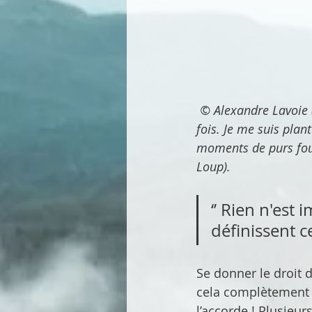
 © Alexandre Lavoie (Retouche Charly. D) : *La photo en fatbike était ma toute première 
fois. Je me suis plan
moments de purs fous
Loup).
‘’ Rien n'est 
définissent 
Se donner le droit 
cela complètement e
l’accorde ! Plusieu