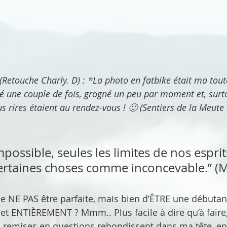
té une couple de fois, grogné un peu par moment et, surto
 rires étaient au rendez-vous ! 🙂 (Sentiers de la Meute 
impossible, seules les limites de nos esprit
certaines choses comme inconcevable.’’ (
de NE PAS être parfaite, mais bien d’ÊTRE une débutan
t ENTIÈREMENT ? Mmm.. Plus facile à dire qu’à faire,
rs remises en questions rebondissent dans ma tête, e