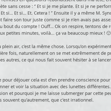
e sans cesse : ‘’ Et si je me plante. Et si je ne perfor
Et si… Et si… Et. Cetera ! ’’ Ensuite il y a même M. S
t faire son tour juste comme si je n’en avais pas assez
au bout du compte ! Ouff… Ok on respire, tentons de 
x petites minutes, voilà... ça va beaucoup mieux ! 🙂
plein air, c’est la même chose. Lorsqu’on expérimen
ère fois, naturellement on se met extrêmement de pr
 autres, ce qui nous fait souvent hésiter à se lancer 
 pour déjouer cela est d'en prendre conscience pou
onner et voir la situation avec des lunettes différentes
ion et pourquoi je me laisse submerger par cette pe
s souvent qu'autrement, que c'est irrationnel. 