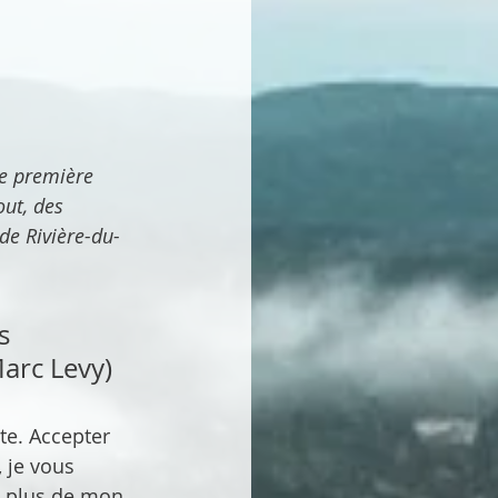
ut, des 
de Rivière-du-
s 
Marc Levy)
te. Accepter 
 je vous 
n plus de mon 