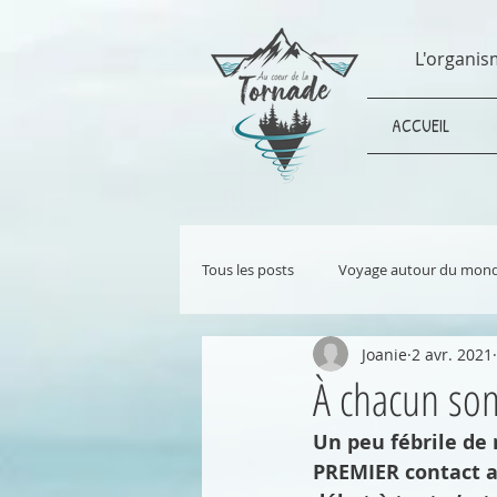
L'organis
ACCUEIL
Tous les posts
Voyage autour du mon
Joanie
2 avr. 2021
Grande randonnée en autonomie
À chacun son
Un peu fébrile de 
Développement durable
Écologi
PREMIER contact av