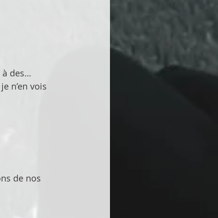
e à des… 
je n’en vois 
ons de nos 