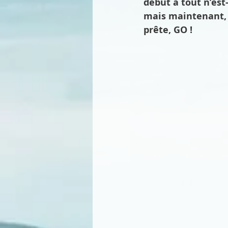
début à tout n’est-
mais maintenant, J
Gaspésie
Vélo de montagne
prête, GO !
Expérience
Paddle board