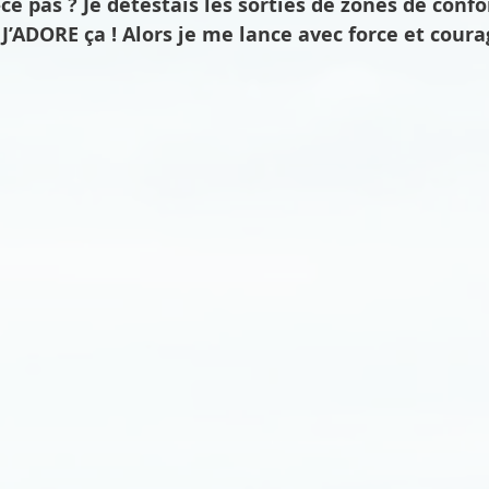
ce pas ? Je détestais les sorties de zones de confo
’ADORE ça ! Alors je me lance avec force et coura
Raquettes
Escalade
Escalade de glace
alpinisme
yoga
Santé mentale
Kayak
Charlevoix