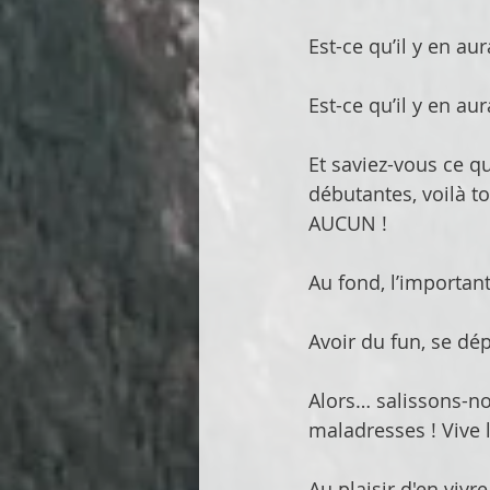
Est-ce qu’il y en a
Est-ce qu’il y en a
Et saviez-vous ce q
débutantes, voilà to
AUCUN ! 
Au fond, l’important
Avoir du fun, se dé
Alors… salissons-no
maladresses ! Vive l
Au plaisir d'en vivr